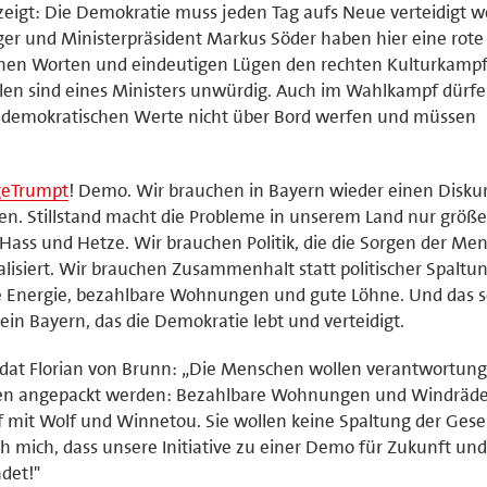
eigt: Die Demokratie muss jeden Tag aufs Neue verteidigt w
er und Ministerpräsident Markus Söder haben hier eine rote 
einen Worten und eindeutigen Lügen den rechten Kulturkampf
len sind eines Ministers unwürdig. Auch im Wahlkampf dürf
re demokratischen Werte nicht über Bord werfen und müssen
geTrumpt
! Demo. Wir brauchen in Bayern wieder einen Disku
. Stillstand macht die Probleme in unserem Land nur größer
t Hass und Hetze. Wir brauchen Politik, die die Sorgen der Me
lisiert. Wir brauchen Zusammenhalt statt politischer Spaltun
ge Energie, bezahlbare Wohnungen und gute Löhne. Und das 
in Bayern, das die Demokratie lebt und verteidigt.
at Florian von Brunn: „Die Menschen wollen verantwortung
liegen angepackt werden: Bezahlbare Wohnungen und Windräde
f mit Wolf und Winnetou. Sie wollen keine Spaltung der Gesel
h mich, dass unsere Initiative zu einer Demo für Zukunft und
det!"