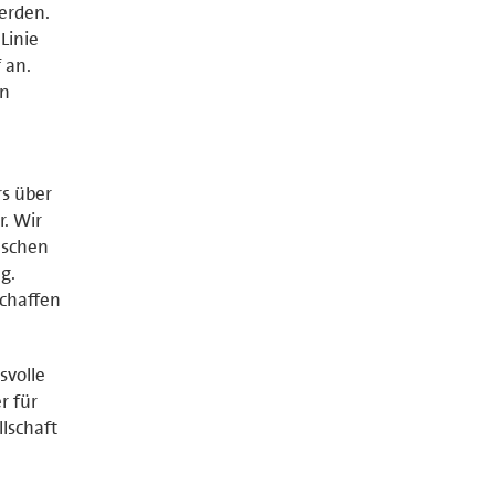
erden.
Linie
 an.
en
rs über
. Wir
nschen
g.
schaffen
svolle
r für
lschaft