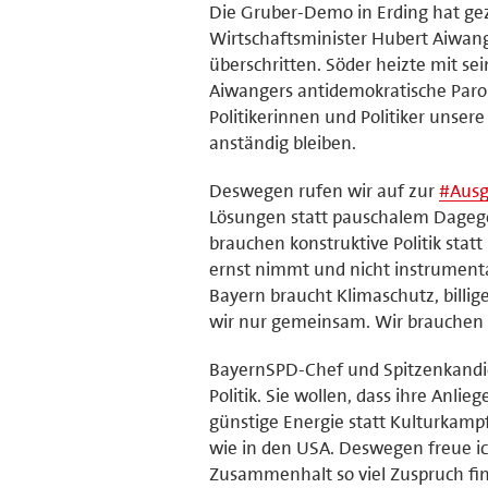
Die Gruber-Demo in Erding hat gez
Wirtschaftsminister Hubert Aiwang
überschritten. Söder heizte mit s
Aiwangers antidemokratische Paro
Politikerinnen und Politiker unse
anständig bleiben.
Deswegen rufen wir auf zur
#
Aus
Lösungen statt pauschalem Dagegen
brauchen konstruktive Politik stat
ernst nimmt und nicht instrumenta
Bayern braucht Klimaschutz, billi
wir nur gemeinsam. Wir brauchen e
BayernSPD-Chef und Spitzenkandid
Politik. Sie wollen, dass ihre An
günstige Energie statt Kulturkamp
wie in den USA. Deswegen freue ic
Zusammenhalt so viel Zuspruch fin