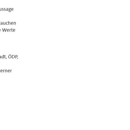
Aussage
brauchen
e Werte
dt, ÖDP,
terner