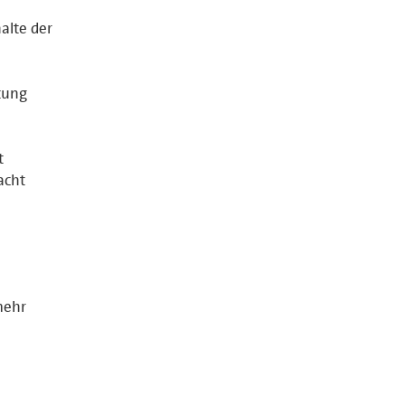
halte der
tung
t
acht
mehr