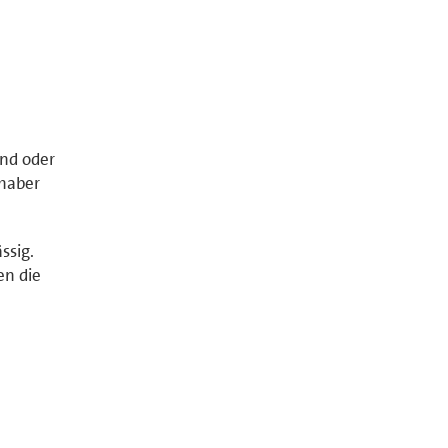
and oder
nhaber
ssig.
en die