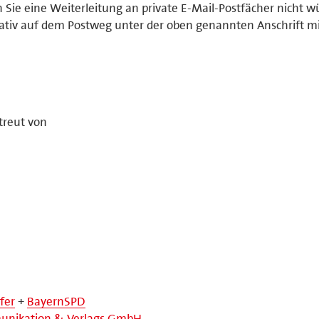
e eine Weiterleitung an private E-Mail-Postfächer nicht w
nativ auf dem Postweg unter der oben genannten Anschrift mi
treut von
fer
+
BayernSPD
nikation & Verlags GmbH