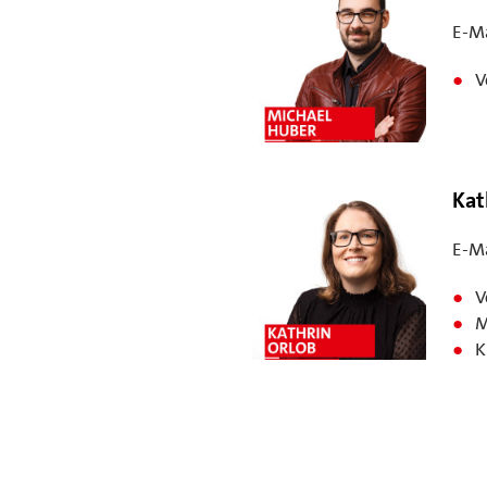
E-Ma
V
Kat
E-Ma
V
M
K