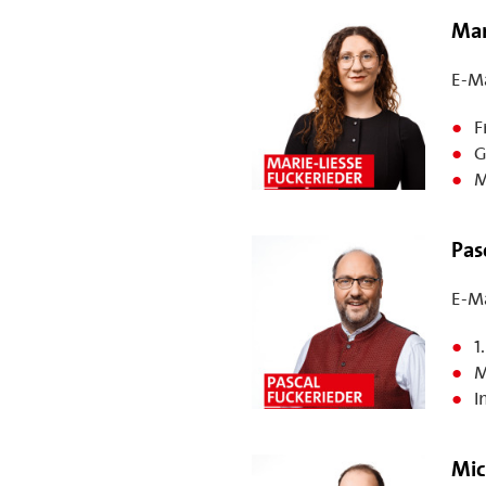
Mar
E-Ma
F
G
M
Pas
E-Ma
1
M
I
Mic